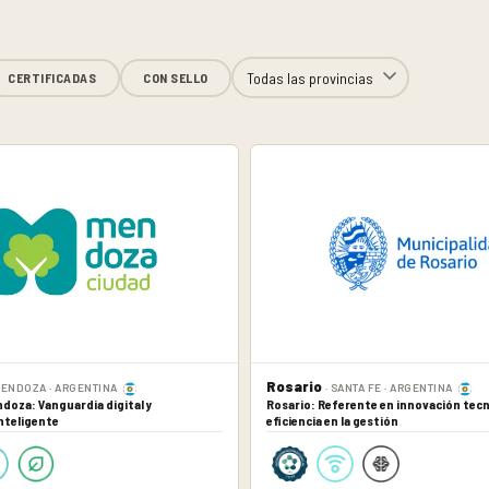
CERTIFICADAS
CON SELLO
Rosario
MENDOZA · ARGENTINA
· SANTA FE · ARGENTINA
doza: Vanguardia digital y
Rosario: Referente en innovación tecn
nteligente
eficiencia en la gestión