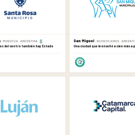
a
San Miguel
· MENDOZA · ARGENTINA
· BUENOS AIRES · ARGENT
os del centro también hay Estado
Una ciudad que le enseñó a cien más a 