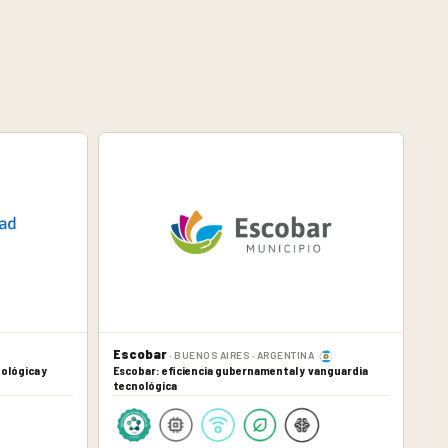
Escobar
· BUENOS AIRES · ARGENTINA
ológica y
Escobar: eficiencia gubernamental y vanguardia
tecnológica