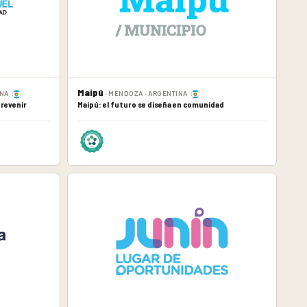
Maipú
INA
· MENDOZA · ARGENTINA
prevenir
Maipú: el futuro se diseña en comunidad