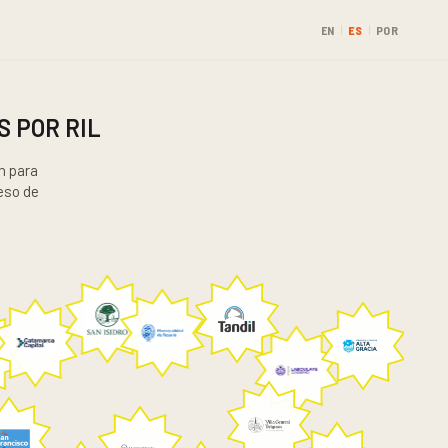
EN
ES
POR
|
|
 POR RIL
n para
ceso de
n