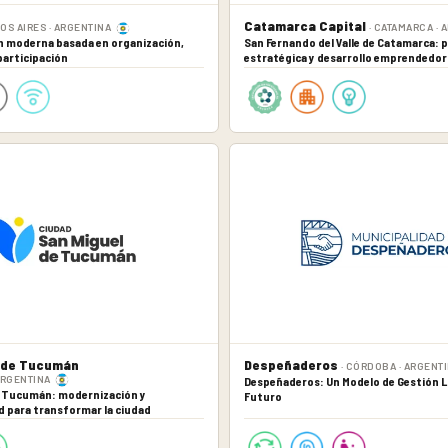
Catamarca Capital
OS AIRES · ARGENTINA
· CATAMARCA · 
n moderna basada en organización,
San Fernando del Valle de Catamarca: p
participación
estratégica y desarrollo emprendedor
 de Tucumán
Despeñaderos
· CÓRDOBA · ARGENT
ARGENTINA
Despeñaderos: Un Modelo de Gestión Lo
e Tucumán: modernización y
Futuro
d para transformar la ciudad