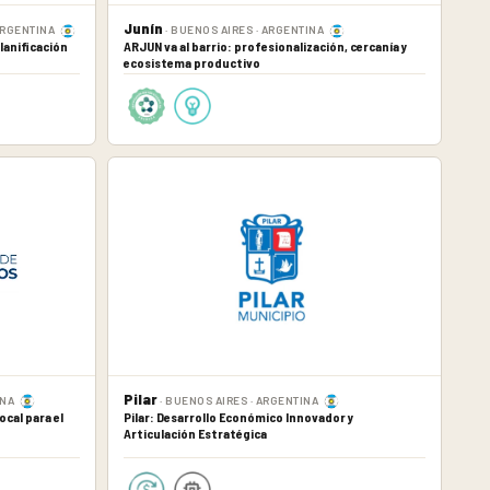
Junín
ARGENTINA
· BUENOS AIRES · ARGENTINA
lanificación
ARJUN va al barrio: profesionalización, cercanía y
ecosistema productivo
Pilar
INA
· BUENOS AIRES · ARGENTINA
cal para el
Pilar: Desarrollo Económico Innovador y
Articulación Estratégica