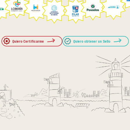
Quiero Certificarme
Quiero obtener un Sello