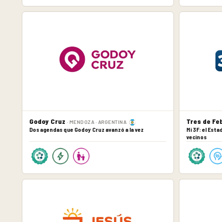
Godoy Cruz
Tres de Fe
· MENDOZA · ARGENTINA
Dos agendas que Godoy Cruz avanzó a la vez
Mi 3F: el Est
vecinos