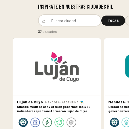
Inspirate en nuestras ciudades RIL
⌕
TODAS
37
ciudades
Luján de Cuyo
Mendoza
· MENDOZA · ARGENTINA
· 
Cuando medir se convierte en gobernar: los 460
Ciudad de Men
indicadores que transformaron Luján de Cuyo
gobernanza i