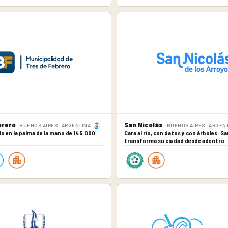
brero
San Nicolás
· BUENOS AIRES · ARGENTINA
· BUENOS AIRES · ARGEN
ado en la palma de la mano de 145.000
Cara al río, con datos y con árboles: Sa
transforma su ciudad desde adentro