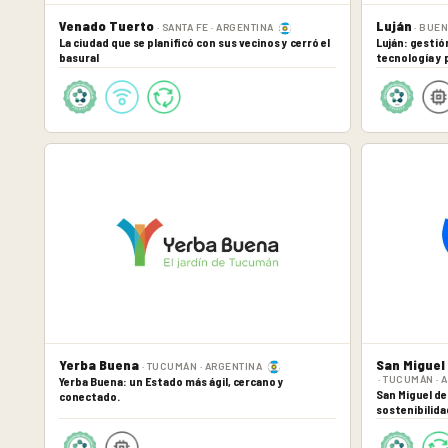
Venado Tuerto
Luján
· SANTA FE · ARGENTINA
· BUEN
La ciudad que se planificó con sus vecinos y cerró el
Luján: gestió
basural
tecnología y 
Yerba Buena
San Miguel
· TUCUMÁN · ARGENTINA
· TUCUMÁN · 
Yerba Buena: un Estado más ágil, cercano y
San Miguel d
conectado.
sostenibilida