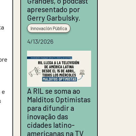
Grandes, o podcast
apresentado por
Gerry Garbulsky.
ta
Innovación Pública
4/13/2026
bre
A RIL se soma ao
 e
Malditos Optimistas
s
para difundir a
inovação das
cidades latino-
americanas na TV