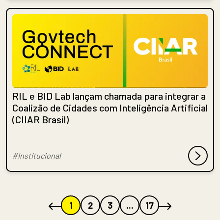
RIL e BID Lab lançam chamada para integrar a
Coalizão de Cidades com Inteligência Artificial
(CIIAR Brasil)
#Institucional
1
2
3
...
17